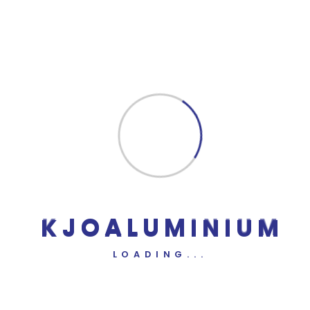
ullamco laboris nisi ut aliquip ex ea commodo consequ
aute irure dolor in reprehen derit in voluptate velit ess
dolore eu fugiat nulla pariatur.
Make Discuss
Lorem ipsum dolor sit amet, consectetur adipiscing eli
eiusmod temp